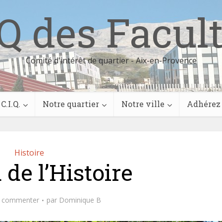
Q des Facul
Comité d'intérêt de quartier - Aix-en-Provence
C.I.Q.
Notre quartier
Notre ville
Adhérez
Histoire
 de l’Histoire
commenter
par
Dominique B