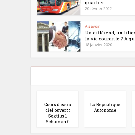
quartier
20 février 2022
A savoir
Un différend, un litig
la vie courante ? A qui
18 janvier 2020
Cours d’eau à
La République
ciel ouvert :
Autonome
Sextius 1
Schuman 0