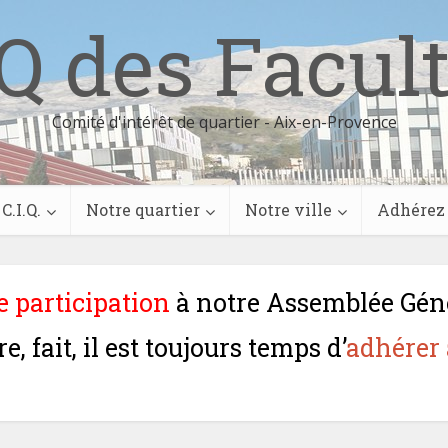
Q des Facul
Comité d'intérêt de quartier - Aix-en-Provence
C.I.Q.
Notre quartier
Notre ville
Adhérez
e participation
à notre Assemblée Géné
, fait, il est toujours temps d’
adhérer 