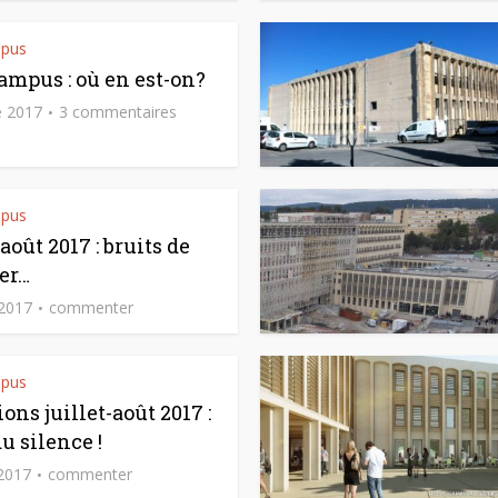
mpus
ampus : où en est-on?
e 2017
3 commentaires
mpus
-août 2017 : bruits de
er…
 2017
commenter
mpus
ons juillet-août 2017 :
u silence !
 2017
commenter