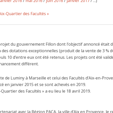
janvier 2016
/
mai 2016
/
juin 2016
/
janvier 2017
/ …)
ix-Quartier des Facultés »
projet du gouvernement Fillon dont l’objectif annoncé était d
à des dotations exceptionnelles (produit de la vente de 3 % d
euls 10 d’entre eux ont été retenus. Les projets ont été val
financement différent.
te de Luminy à Marseille et celui des Facultés d’Aix-en-Prove
cé en janvier 2015 et se sont achevés en 2019.
uartier des Facultés » a eu lieu le 18 avril 2019.
nariat avec la Région PACA, la ville d’Aix en Provence, le rec