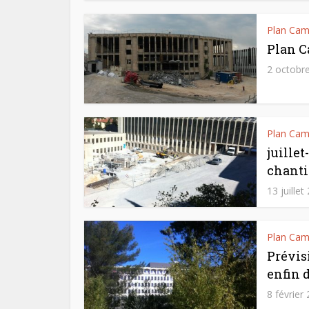
Plan Ca
Plan C
2 octobr
Plan Ca
juillet
chanti
13 juillet
Plan Ca
Prévisi
enfin d
8 février