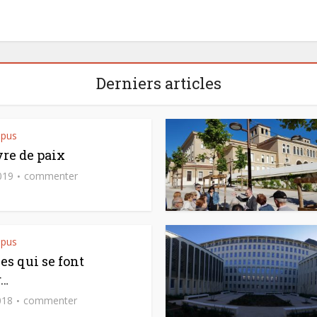
Derniers articles
mpus
re de paix
019
commenter
mpus
es qui se font
r…
018
commenter