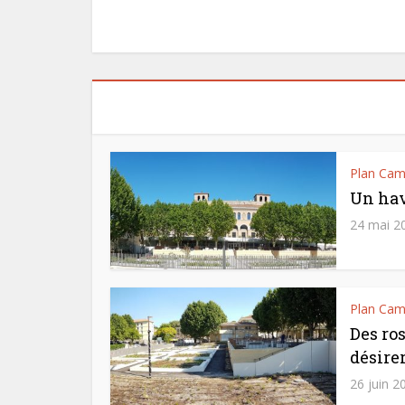
Plan Ca
Un hav
24 mai 2
Plan Ca
Des ros
désire
26 juin 2