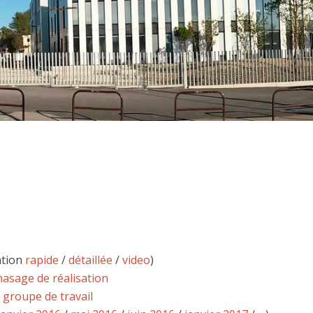
ation
rapide
/
détaillée
/
video
)
asage de réalisation
 groupe de travail