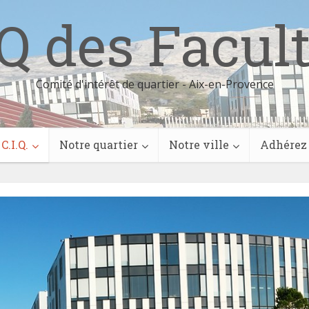
Q des Facul
Comité d'intérêt de quartier - Aix-en-Provence
C.I.Q.
Notre quartier
Notre ville
Adhérez