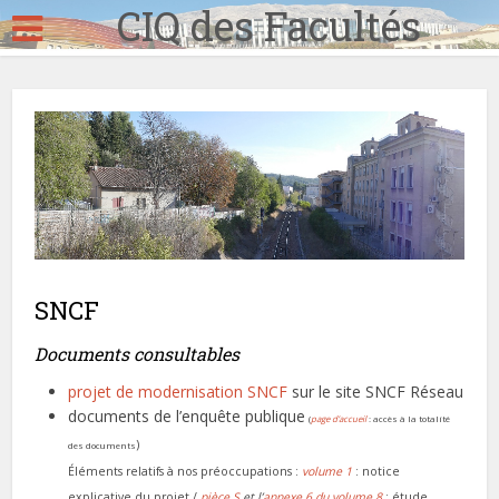
CIQ des Facultés
SNCF
Documents consultables
projet de modernisation SNCF
sur le site SNCF Réseau
documents de l’enquête publique
(
page d’accueil
: accès à la totalité
)
des documents
Éléments relatifs à nos préoccupations :
volume 1
: notice
explicative du projet /
pièce S
et l’
annexe 6 du volume 8
: étude