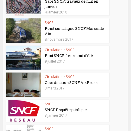
Gare SNCF : travaux de nuit en
janvier
4 janvier 2018
SNCF
Point sur la ligne SNCF Marseille
Aix
8 novembre 2017
Circulation
•
SNCF
Pont SNCF : 1er round d’été
9 juillet 2017
Circulation
•
SNCF
Coordination SCNF AixPress
3 mars 2017
SNCF
SNCF Enquête publique
3 janvier 2017
SNCF