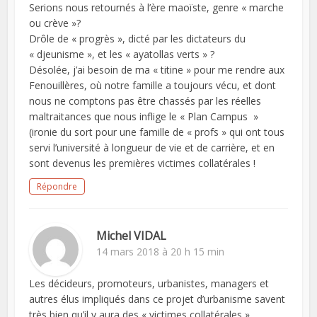
Serions nous retournés à l’ère maoïste, genre « marche
ou crève »?
Drôle de « progrès », dicté par les dictateurs du
« djeunisme », et les « ayatollas verts » ?
Désolée, j’ai besoin de ma « titine » pour me rendre aux
Fenouillères, où notre famille a toujours vécu, et dont
nous ne comptons pas être chassés par les réelles
maltraitances que nous inflige le « Plan Campus »
(ironie du sort pour une famille de « profs » qui ont tous
servi l’université à longueur de vie et de carrière, et en
sont devenus les premières victimes collatérales !
Répondre
Michel VIDAL
14 mars 2018 à 20 h 15 min
Les décideurs, promoteurs, urbanistes, managers et
autres élus impliqués dans ce projet d’urbanisme savent
très bien qu’il y aura des « victimes collatérales »…