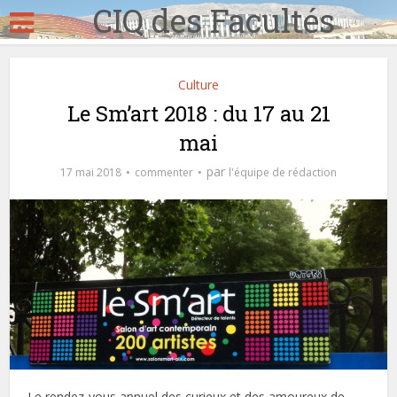
CIQ des Facultés
Culture
Le Sm’art 2018 : du 17 au 21
mai
par
17 mai 2018
commenter
l'équipe de rédaction
Le rendez-vous annuel des curieux et des amoureux de