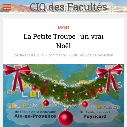
CIQ des Facultés
Divers
La Petite Troupe : un vrai
Noël
par
24 décembre 2018
commenter
l'équipe de rédaction