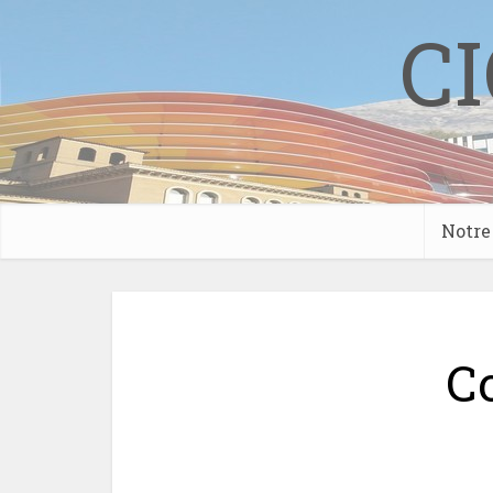
CI
Notre 
Co