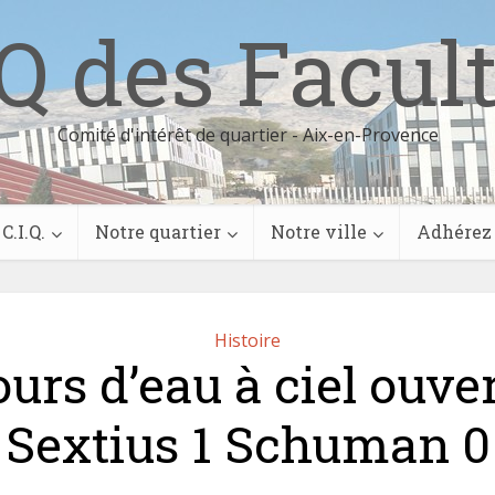
Q des Facul
Comité d'intérêt de quartier - Aix-en-Provence
C.I.Q.
Notre quartier
Notre ville
Adhérez
Histoire
urs d’eau à ciel ouver
Sextius 1 Schuman 0