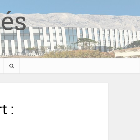
tés
t :