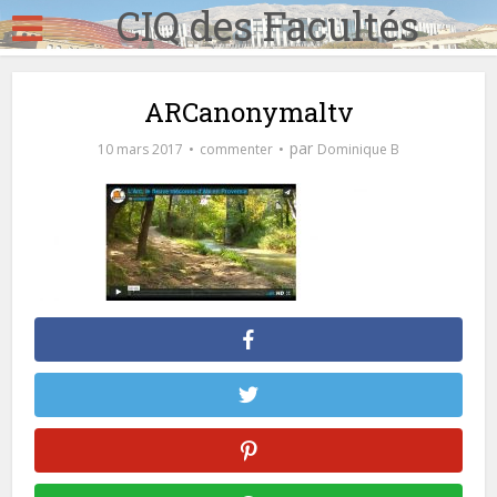
CIQ des Facultés
ARCanonymaltv
par
10 mars 2017
commenter
Dominique B