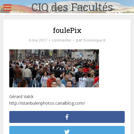
CIQ des Facultés
foulePix
par
6 mai 2017
commenter
Dominique B
Gérard Valck
http://istanbulenphotos.canalblog.com/