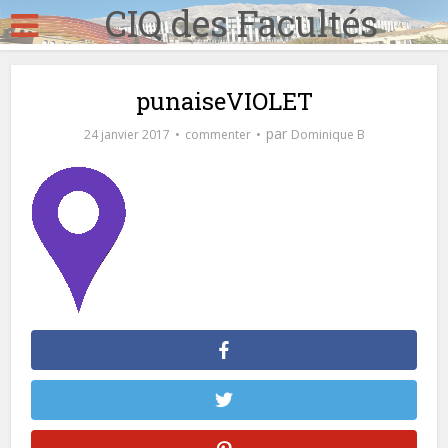
CIQ des Facultés
punaiseVIOLET
par
24 janvier 2017
commenter
Dominique B