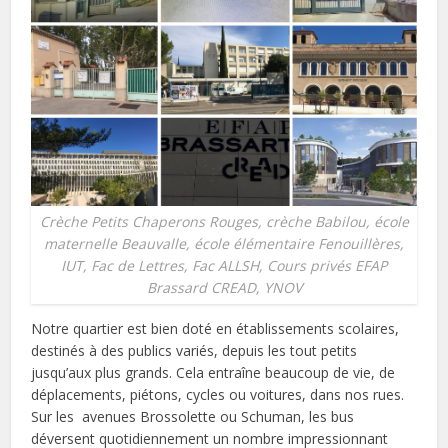
Crèche Petits Chaperons Rouges, crèche Babilou, école
maternelle Beauvalle, école élémentaire Fenouillères,
IUT, Fac de Lettres, Fac ALLSH, Cours privés EFAP
Brassard CREAD, YNOV
Notre quartier est bien doté en établissements scolaires,
destinés à des publics variés, depuis les tout petits
jusqu’aux plus grands. Cela entraîne beaucoup de vie, de
déplacements, piétons, cycles ou voitures, dans nos rues.
Sur les avenues Brossolette ou Schuman, les bus
déversent quotidiennement un nombre impressionnant